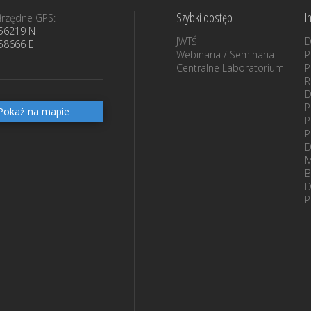
Szybki dostęp
I
rzędne GPS:
56219 N
JWTŚ
D
58666 E
Webinaria / Seminaria
P
Centralne Laboratorium
P
D
P
Pokaż na mapie
P
P
D
M
B
D
P