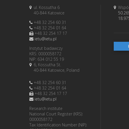
ul. Kossutha 6
Współ
40-844 Katowice
50.26
18.97
+48 32 254 60 31
+48 32 254 01 64
+48 32 254 17 17
ietu@ietu.pl
Instytut badawczy
KRS: 0000058172
NIP: 634 012 55 19
6, Kossutha St.
40-844 Katowice, Poland
+48 32 254 60 31
+48 32 254 01 64
+48 32 254 17 17
ietu@ietu.pl
Research institute
National Court Register (KRS):
0000058172
Tax Identification Number (NIP):