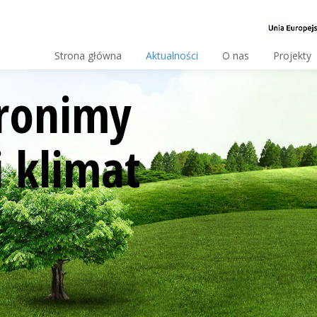
Strona główna
Aktualności
O nas
Projekty
ronimy
 klimat