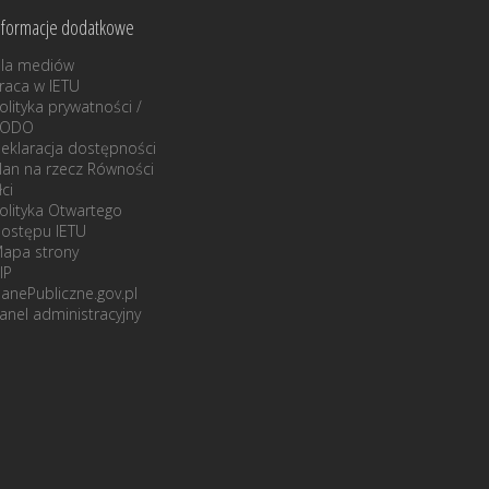
nformacje dodatkowe
la mediów
raca w IETU
olityka prywatności /
RODO
eklaracja dostępności
lan na rzecz Równości
łci
olityka Otwartego
ostępu IETU
apa strony
IP
anePubliczne.gov.pl
anel administracyjny