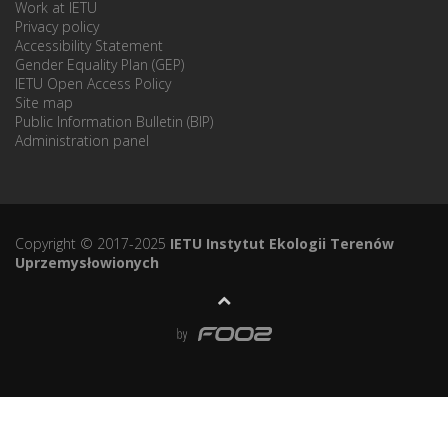
Work at IETU
Privacy policy
Accessibility Statement
Gender Equality Plan (GEP)
IETU Open Access Policy
Site map
Public Information Bulletin (BIP)
Administration panel
Copyright © 2017-2025
IETU Instytut Ekologii Terenów
Uprzemysłowionych