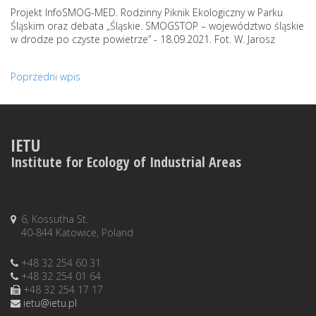
Projekt InfoSMOG-MED. Rodzinny Piknik Ekologiczny w Parku
Śląskim oraz debata „Śląskie. SMOGSTOP – województwo śląskie
w drodze po czyste powietrze” - 18.09.2021. Fot. W. Jarosz
Poprzedni wpis
IETU
Institute for Ecology of Industrial Areas
6, Kossutha St.
40-844 Katowice, Poland
+48 32 254 60 31
+48 32 254 01 64
+48 32 254 17 17
ietu@ietu.pl