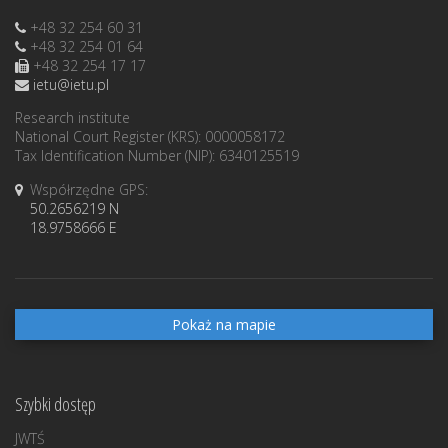
+48 32 254 60 31
+48 32 254 01 64
+48 32 254 17 17
ietu@ietu.pl
Research institute
National Court Register (KRS): 0000058172
Tax Identification Number (NIP): 6340125519
Współrzędne GPS:
50.2656219 N
18.9758666 E
Pokaż na mapie
Szybki dostęp
JWTŚ