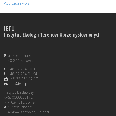
Poprzedni wpis
IETU
Instytut Ekologii Terenów Uprzemysłowionych
ul. Kossutha 6
40-844 Katowice
+48 32 254 60 31
+48 32 254 01 64
+48 32 254 17 17
ietu@ietu.pl
Instytut badawczy
KRS: 0000058172
NIP: 634 012 55 19
6, Kossutha St.
40-844 Katowice, Poland