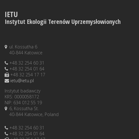
IETU
Instytut Ekologii Terenów Uprzemysłowionych
ul. Kossutha 6
40-844 Katowice
+48 32 254 60 31
+48 32 254 01 64
+48 32 254 17 17
ietu@ietu.pl
Instytut badawczy
KRS: 0000058172
NIP: 634 012 55 19
6, Kossutha St.
40-844 Katowice, Poland
+48 32 254 60 31
+48 32 254 01 64