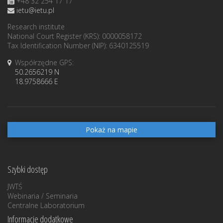
+48 32 254 17 17
ietu@ietu.pl
Research institute
National Court Register (KRS): 0000058172
Tax Identification Number (NIP): 6340125519
Współrzędne GPS:
50.2656219 N
18.9758666 E
Pokaż na mapie
Szybki dostęp
JWTŚ
Webinaria / Seminaria
Centralne Laboratorium
Informacje dodatkowe