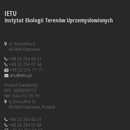
IETU
Instytut Ekologii Terenów Uprzemysłowionych
ul. Kossutha 6
40-844 Katowice
+48 32 254 60 31
+48 32 254 01 64
+48 32 254 17 17
ietu@ietu.pl
Instytut badawczy
KRS: 0000058172
NIP: 634 012 55 19
6, Kossutha St.
40-844 Katowice, Poland
+48 32 254 60 31
+48 32 254 01 64