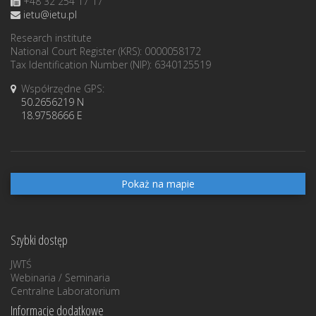
+48 32 254 17 17
ietu@ietu.pl
Research institute
National Court Register (KRS): 0000058172
Tax Identification Number (NIP): 6340125519
Współrzędne GPS:
50.2656219 N
18.9758666 E
Pokaż na mapie
Szybki dostęp
JWTŚ
Webinaria / Seminaria
Centralne Laboratorium
Informacje dodatkowe