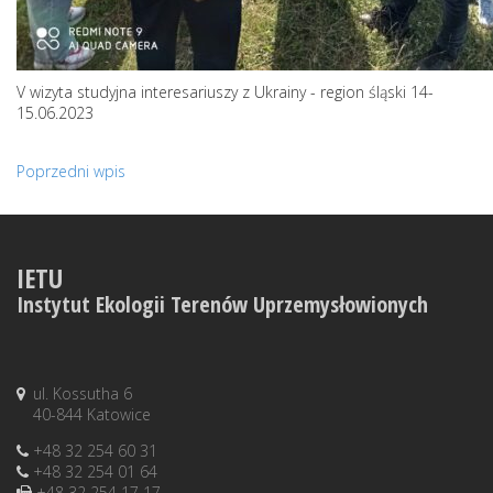
V wizyta studyjna interesariuszy z Ukrainy - region śląski 14-
15.06.2023
Poprzedni wpis
IETU
Instytut Ekologii Terenów Uprzemysłowionych
ul. Kossutha 6
40-844 Katowice
+48 32 254 60 31
+48 32 254 01 64
+48 32 254 17 17