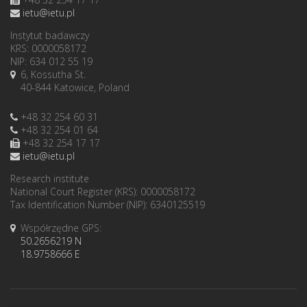
ietu@ietu.pl
Instytut badawczy
KRS: 0000058172
NIP: 634 012 55 19
6, Kossutha St.
40-844 Katowice, Poland
+48 32 254 60 31
+48 32 254 01 64
+48 32 254 17 17
ietu@ietu.pl
Research institute
National Court Register (KRS): 0000058172
Tax Identification Number (NIP): 6340125519
Współrzędne GPS:
50.2656219 N
18.9758666 E