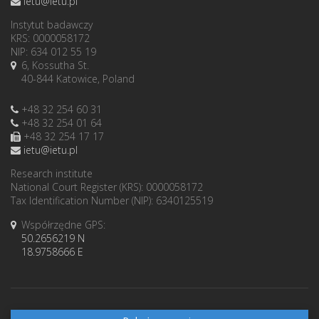
ietu@ietu.pl
Instytut badawczy
KRS: 0000058172
NIP: 634 012 55 19
6, Kossutha St.
40-844 Katowice, Poland
+48 32 254 60 31
+48 32 254 01 64
+48 32 254 17 17
ietu@ietu.pl
Research institute
National Court Register (KRS): 0000058172
Tax Identification Number (NIP): 6340125519
Współrzędne GPS:
50.2656219 N
18.9758666 E