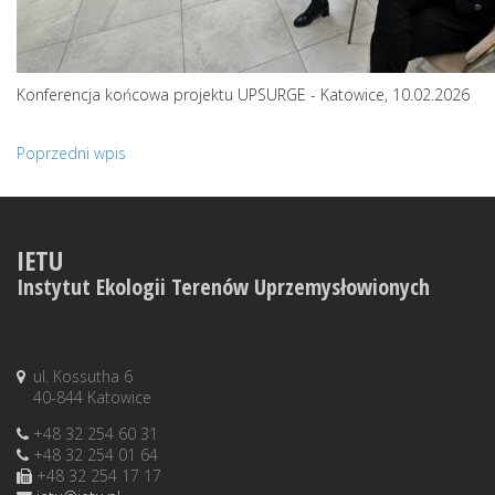
Konferencja końcowa projektu UPSURGE - Katowice, 10.02.2026
Poprzedni wpis
IETU
Instytut Ekologii Terenów Uprzemysłowionych
ul. Kossutha 6
40-844 Katowice
+48 32 254 60 31
+48 32 254 01 64
+48 32 254 17 17