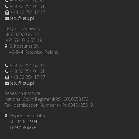
+48 32 254 60 31
+48 32 254 01 64
+48 32 254 17 17
ietu@ietu.pl
Instytut badawczy
KRS: 0000058172
NIP: 634 012 55 19
6, Kossutha St.
40-844 Katowice, Poland
+48 32 254 60 31
+48 32 254 01 64
+48 32 254 17 17
ietu@ietu.pl
Research institute
National Court Register (KRS): 0000058172
Tax Identification Number (NIP): 6340125519
Współrzędne GPS:
50.2656219 N
18.9758666 E