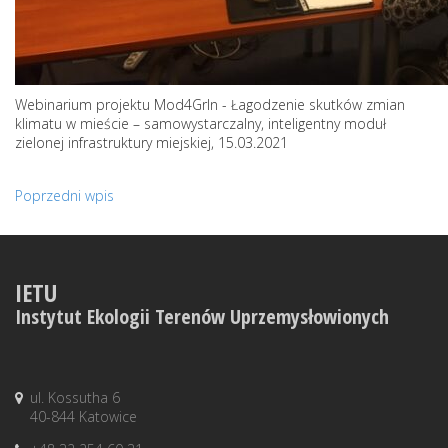
Webinarium projektu Mod4GrIn - Łagodzenie skutków zmian
klimatu w mieście – samowystarczalny, inteligentny moduł
zielonej infrastruktury miejskiej, 15.03.2021
Poprzedni wpis
IETU
Instytut Ekologii Terenów Uprzemysłowionych
ul. Kossutha 6
40-844 Katowice