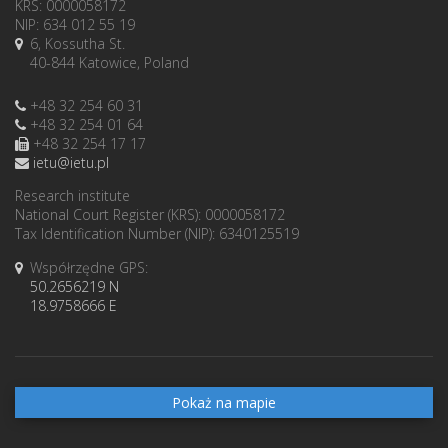
KRS: 0000058172
NIP: 634 012 55 19
6, Kossutha St.
40-844 Katowice, Poland
+48 32 254 60 31
+48 32 254 01 64
+48 32 254 17 17
ietu@ietu.pl
Research institute
National Court Register (KRS): 0000058172
Tax Identification Number (NIP): 6340125519
Współrzędne GPS:
50.2656219 N
18.9758666 E
Pokaż na mapie