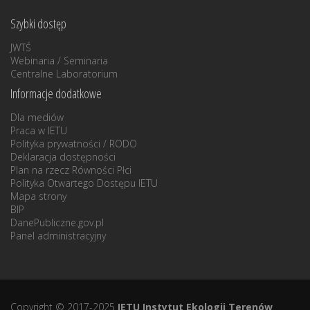
Szybki dostęp
JWTŚ
Webinaria / Seminaria
Centralne Laboratorium
Informacje dodatkowe
Dla mediów
Praca w IETU
Polityka prywatności / RODO
Deklaracja dostępności
Plan na rzecz Równości Płci
Polityka Otwartego Dostępu IETU
Mapa strony
BIP
DanePubliczne.gov.pl
Panel administracyjny
Copyright © 2017-2025
IETU Instytut Ekologii Terenów