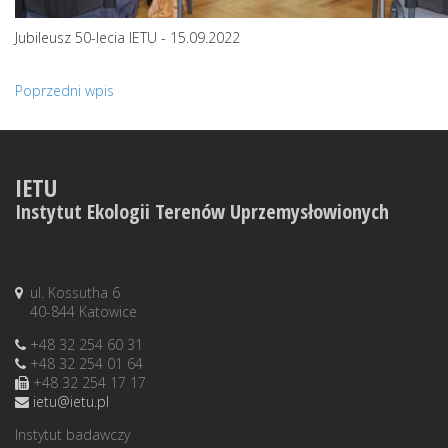
Jubileusz 50-lecia IETU - 15.09.2022
Poprzedni wpis
IETU
Instytut Ekologii Terenów Uprzemysłowionych
ul. Kossutha 6
40-844 Katowice
+48 32 254 60 31
+48 32 254 01 64
+48 32 254 17 17
ietu@ietu.pl
Instytut badawczy