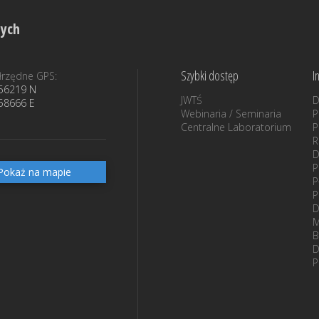
nych
Szybki dostęp
I
rzędne GPS:
56219 N
JWTŚ
D
58666 E
Webinaria / Seminaria
P
Centralne Laboratorium
P
D
P
Pokaż na mapie
P
P
D
M
B
D
P