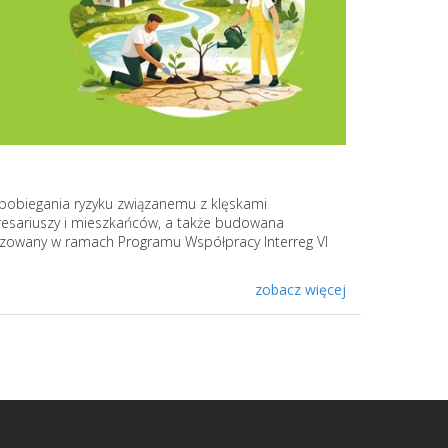
apobiegania ryzyku związanemu z klęskami
eresariuszy i mieszkańców, a także budowana
izowany w ramach Programu Współpracy Interreg VI
zobacz więcej