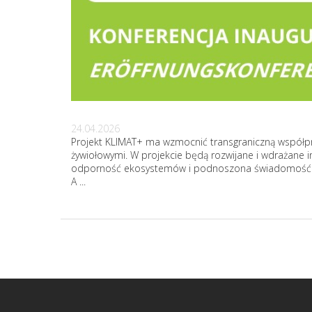
24.04.2026
Projekt KLIMAT+ ma wzmocnić transgraniczną współpr
żywiołowymi. W projekcie będą rozwijane i wdrażane 
odporność ekosystemów i podnoszona świadomość lok
A ...