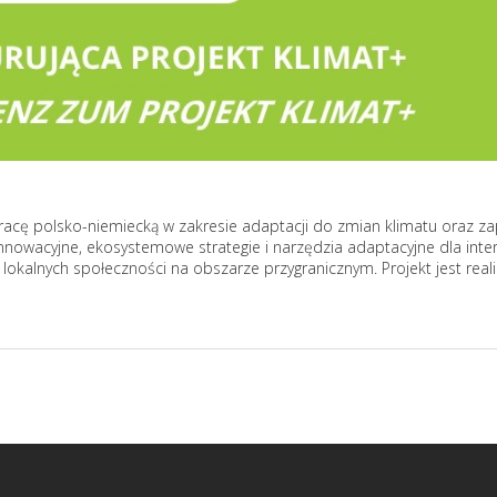
acę polsko-niemiecką w zakresie adaptacji do zmian klimatu oraz z
innowacyjne, ekosystemowe strategie i narzędzia adaptacyjne dla int
alnych społeczności na obszarze przygranicznym. Projekt jest real