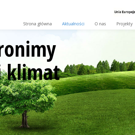
Strona główna
Aktualności
O nas
Projekty
ronimy
 klimat