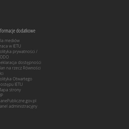
nformacje dodatkowe
la mediów
raca w IETU
olityka prywatności /
RODO
eklaracja dostępności
lan na rzecz Równości
łci
olityka Otwartego
ostępu IETU
apa strony
IP
anePubliczne.gov.pl
anel administracyjny