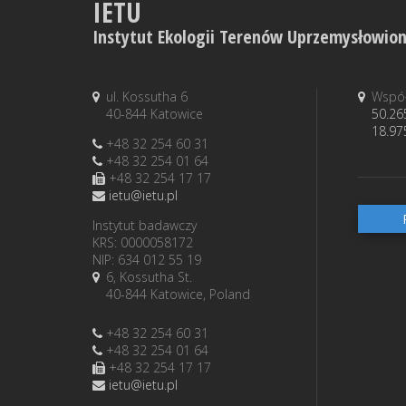
IETU
Instytut Ekologii Terenów Uprzemysłowio
ul. Kossutha 6
Współ
40-844 Katowice
50.26
18.97
+48 32 254 60 31
+48 32 254 01 64
+48 32 254 17 17
ietu@ietu.pl
Instytut badawczy
KRS: 0000058172
NIP: 634 012 55 19
6, Kossutha St.
40-844 Katowice, Poland
+48 32 254 60 31
+48 32 254 01 64
+48 32 254 17 17
ietu@ietu.pl