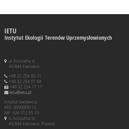
IETU
Instytut Ekologii Terenów Uprzemysłowionych
ul. Kossutha 6
40-844 Katowice
+48 32 254 60 31
+48 32 254 01 64
+48 32 254 17 17
ietu@ietu.pl
Instytut badawczy
KRS: 0000058172
NIP: 634 012 55 19
6, Kossutha St.
40-844 Katowice, Poland