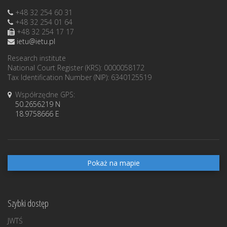
+48 32 254 60 31
+48 32 254 01 64
+48 32 254 17 17
ietu@ietu.pl
Research institute
National Court Register (KRS): 0000058172
Tax Identification Number (NIP): 6340125519
Współrzędne GPS:
50.2656219 N
18.9758666 E
Pokaż na mapie
Szybki dostęp
JWTŚ