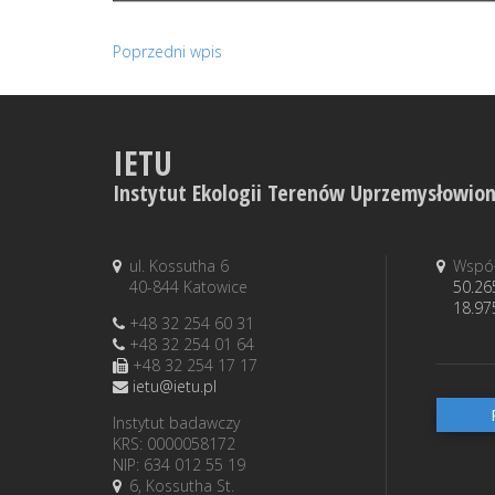
Poprzedni wpis
IETU
Instytut Ekologii Terenów Uprzemysłowio
ul. Kossutha 6
Współ
40-844 Katowice
50.26
18.97
+48 32 254 60 31
+48 32 254 01 64
+48 32 254 17 17
ietu@ietu.pl
Instytut badawczy
KRS: 0000058172
NIP: 634 012 55 19
6, Kossutha St.