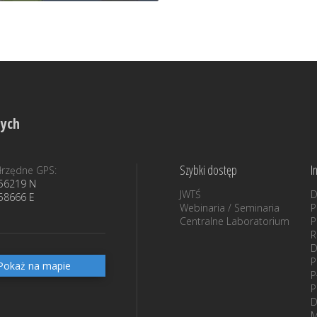
nych
Szybki dostęp
I
rzędne GPS:
56219 N
JWTŚ
D
58666 E
Webinaria / Seminaria
P
Centralne Laboratorium
P
D
P
Pokaż na mapie
P
P
D
M