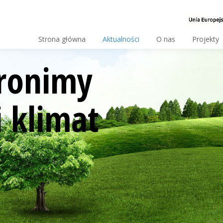
Strona główna
Aktualności
O nas
Projekty
ronimy
 klimat