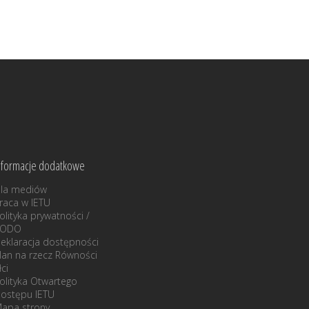
nformacje dodatkowe
la mediów
raca w IETU
olityka prywatności /
RODO
eklaracja dostępności
lan na rzecz Równości
łci
olityka Otwartego
ostępu IETU
apa strony