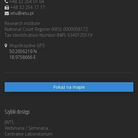
+48 32 254 01 64
+48 32 254 17 17
ietu@ietu.pl
Research institute
National Court Register (KRS): 0000058172
Tax Identification Number (NIP): 6340125519
Współrzędne GPS:
50.2656219 N
18.9758666 E
Pokaż na mapie
Szybki dostęp
JWTŚ
Webinaria / Seminaria
Centralne Laboratorium