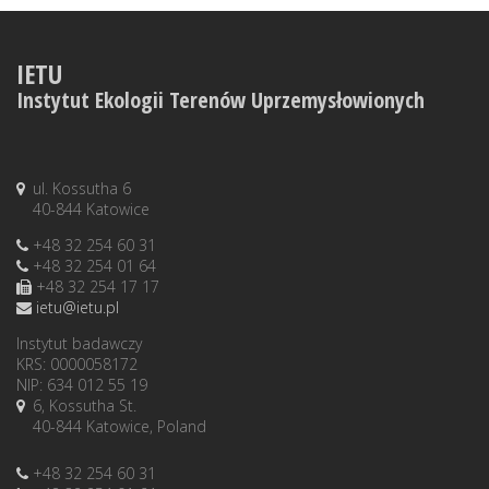
IETU
Instytut Ekologii Terenów Uprzemysłowionych
ul. Kossutha 6
40-844 Katowice
+48 32 254 60 31
+48 32 254 01 64
+48 32 254 17 17
ietu@ietu.pl
Instytut badawczy
KRS: 0000058172
NIP: 634 012 55 19
6, Kossutha St.
40-844 Katowice, Poland
+48 32 254 60 31