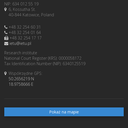
NIP: 634 012 55 19
6, Kossutha St.
40-844 Katowice, Poland
+48 32 254 60 31
+48 32 254 01 64
+48 32 254 17 17
ietu@ietu.pl
Research institute
National Court Register (KRS): 0000058172
Tax Identification Number (NIP): 6340125519
Współrzędne GPS:
50.2656219 N
18.9758666 E
Pokaż na mapie