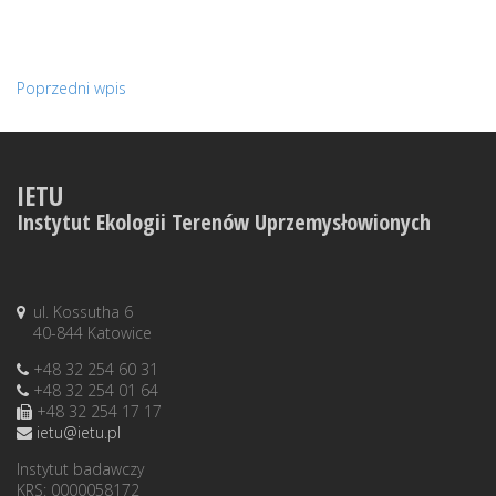
Poprzedni wpis
IETU
Instytut Ekologii Terenów Uprzemysłowionych
ul. Kossutha 6
40-844 Katowice
+48 32 254 60 31
+48 32 254 01 64
+48 32 254 17 17
ietu@ietu.pl
Instytut badawczy
KRS: 0000058172