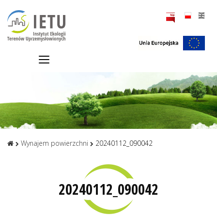
Wynajem powierzchni
20240112_090042
20240112_090042