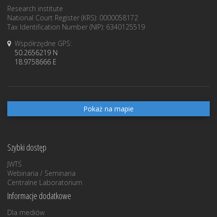
Research institute
National Court Register (KRS): 0000058172
Tax Identification Number (NIP): 6340125519
Współrzędne GPS:
50.2656219 N
18.9758666 E
Pokaż na mapie
Szybki dostęp
JWTŚ
Webinaria / Seminaria
Centralne Laboratorium
Informacje dodatkowe
Dla mediów