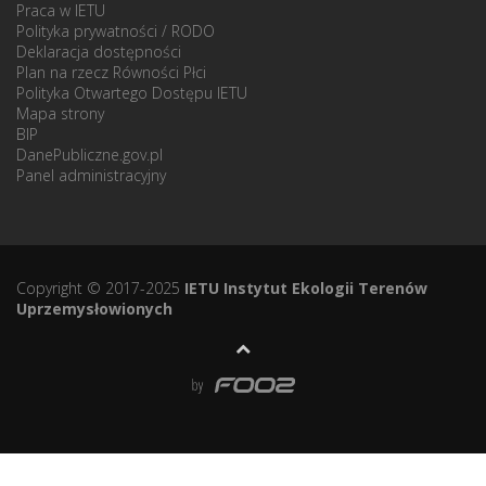
Praca w IETU
Polityka prywatności / RODO
Deklaracja dostępności
Plan na rzecz Równości Płci
Polityka Otwartego Dostępu IETU
Mapa strony
BIP
DanePubliczne.gov.pl
Panel administracyjny
Copyright © 2017-2025
IETU Instytut Ekologii Terenów
Uprzemysłowionych