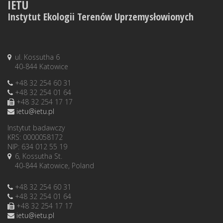
IETU
Instytut Ekologii Terenów Uprzemysłowionych
ul. Kossutha 6
40-844 Katowice
+48 32 254 60 31
+48 32 254 01 64
+48 32 254 17 17
ietu@ietu.pl
Instytut badawczy
KRS: 0000058172
NIP: 634 012 55 19
6, Kossutha St.
40-844 Katowice, Poland
+48 32 254 60 31
+48 32 254 01 64
+48 32 254 17 17
ietu@ietu.pl