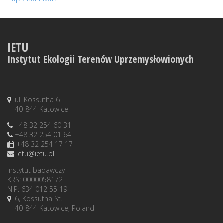
IETU
Instytut Ekologii Terenów Uprzemysłowionych
ul. Kossutha 6
40-844 Katowice
+48 32 254 60 31
+48 32 254 01 64
+48 32 254 17 17
ietu@ietu.pl
Instytut badawczy
KRS: 0000058172
NIP: 634 012 55 19
6, Kossutha St.
40-844 Katowice, Poland