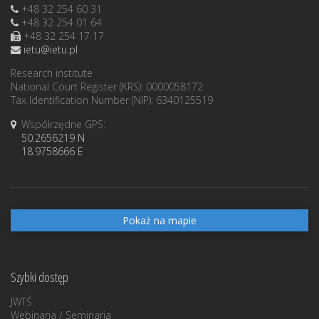
+48 32 254 60 31
+48 32 254 01 64
+48 32 254 17 17
ietu@ietu.pl
Research institute
National Court Register (KRS): 0000058172
Tax Identification Number (NIP): 6340125519
Współrzędne GPS:
50.2656219 N
18.9758666 E
Pokaż na mapie
Szybki dostęp
JWTŚ
Webinaria / Seminaria