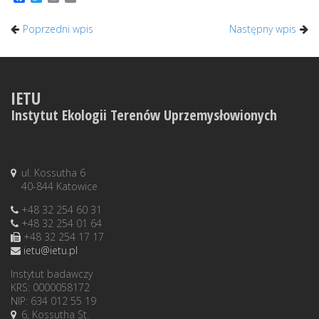
Poprzedni wpis
Następny wpis
IETU
Instytut Ekologii Terenów Uprzemysłowionych
ul. Kossutha 6
40-844 Katowice
+48 32 254 60 31
+48 32 254 01 64
+48 32 254 17 17
ietu@ietu.pl
Instytut badawczy
KRS: 0000058172
NIP: 634 012 55 19
6, Kossutha St.