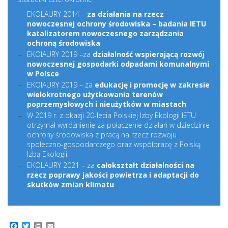
EKOLAURY 2014 –
za działania na rzecz
nowoczesnej ochrony środowiska – badania IETU
katalizatorem nowoczesnego zarządzania
ochroną środowiska
EKOlAURY 2019 –za
działalność wspierającą rozwój
nowoczesnej gospodarki odpadami komunalnymi
w Polsce
EKOlAURY 2019 – za
edukację i promocję w zakresie
wielokrotnego użytkowania terenów
poprzemysłowych i nieużytków w miastach
W 2019 r. z okazji 20-lecia Polskiej Izby Ekologii IETU
otrzymał wyróżnienie za połączenie działań w dziedzinie
ochrony środowiska z pracą na rzecz rozwoju
społeczno-gospodarczego oraz współpracę z Polską
Izbą Ekologii.
EKOLAURY 2021 – za
całokształt działalności na
rzecz poprawy jakości powietrza i adaptacji do
skutków zmian klimatu
Facebook
Twitter
Print
Email