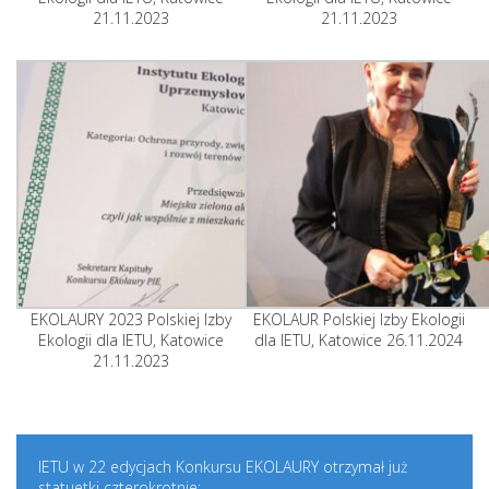
21.11.2023
21.11.2023
EKOLAURY 2023 Polskiej Izby
EKOLAUR Polskiej Izby Ekologii
Ekologii dla IETU, Katowice
dla IETU, Katowice 26.11.2024
21.11.2023
IETU w 22 edycjach Konkursu EKOLAURY otrzymał już
statuetki czterokrotnie: