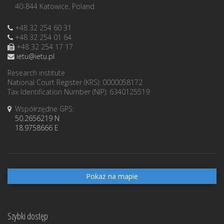
40-844 Katowice, Poland
+48 32 254 60 31
+48 32 254 01 64
+48 32 254 17 17
ietu@ietu.pl
Research institute
National Court Register (KRS): 0000058172
Tax Identification Number (NIP): 6340125519
Współrzędne GPS:
50.2656219 N
18.9758666 E
Pokaż na mapie
Szybki dostęp