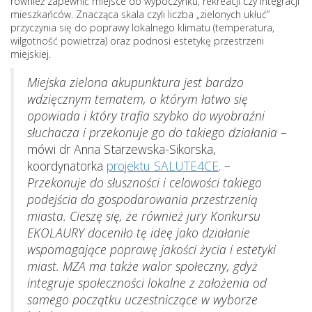
również zapewnić miejsce do wypoczynku, rekreacji czy integracji
mieszkańców. Znacząca skala czyli liczba „zielonych ukłuć”
przyczynia się do poprawy lokalnego klimatu (temperatura,
wilgotność powietrza) oraz podnosi estetykę przestrzeni
miejskiej.
Miejska zielona akupunktura jest bardzo
wdzięcznym tematem, o którym łatwo się
opowiada i który trafia szybko do wyobraźni
słuchacza i przekonuje go do takiego działania
–
mówi dr Anna Starzewska-Sikorska,
koordynatorka
projektu SALUTE4CE
. –
Przekonuje do słuszności i celowości takiego
podejścia do gospodarowania przestrzenią
miasta. Cieszę się, że również jury Konkursu
EKOLAURY doceniło tę ideę jako działanie
wspomagające poprawę jakości życia i estetyki
miast. MZA ma także walor społeczny, gdyż
integruje społeczności lokalne z założenia od
samego początku uczestniczące w wyborze