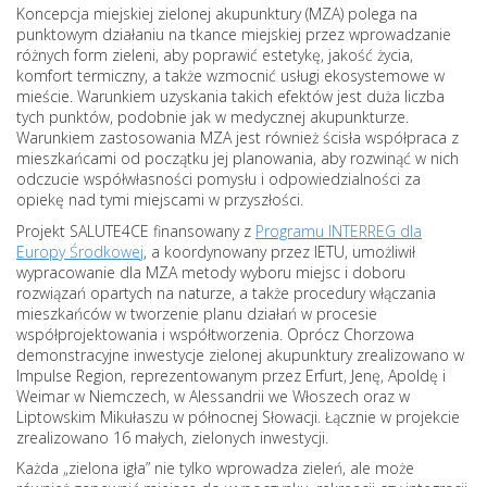
Koncepcja miejskiej zielonej akupunktury (MZA) polega na
punktowym działaniu na tkance miejskiej przez wprowadzanie
różnych form zieleni, aby poprawić estetykę, jakość życia,
komfort termiczny, a także wzmocnić usługi ekosystemowe w
mieście. Warunkiem uzyskania takich efektów jest duża liczba
tych punktów, podobnie jak w medycznej akupunkturze.
Warunkiem zastosowania MZA jest również ścisła współpraca z
mieszkańcami od początku jej planowania, aby rozwinąć w nich
odczucie współwłasności pomysłu i odpowiedzialności za
opiekę nad tymi miejscami w przyszłości.
Projekt SALUTE4CE finansowany z
Programu INTERREG dla
Europy Środkowej
, a koordynowany przez IETU, umożliwił
wypracowanie dla MZA metody wyboru miejsc i doboru
rozwiązań opartych na naturze, a także procedury włączania
mieszkańców w tworzenie planu działań w procesie
współprojektowania i współtworzenia. Oprócz Chorzowa
demonstracyjne inwestycje zielonej akupunktury zrealizowano w
Impulse Region, reprezentowanym przez Erfurt, Jenę, Apoldę i
Weimar w Niemczech, w Alessandrii we Włoszech oraz w
Liptowskim Mikułaszu w północnej Słowacji. Łącznie w projekcie
zrealizowano 16 małych, zielonych inwestycji.
Każda „zielona igła” nie tylko wprowadza zieleń, ale może