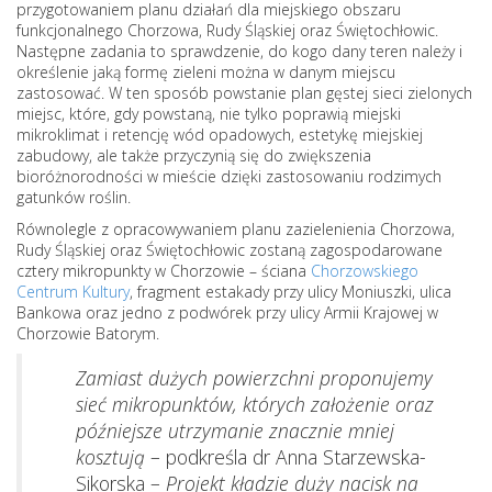
przygotowaniem planu działań dla miejskiego obszaru
funkcjonalnego Chorzowa, Rudy Śląskiej oraz Świętochłowic.
Następne zadania to sprawdzenie, do kogo dany teren należy i
określenie jaką formę zieleni można w danym miejscu
zastosować. W ten sposób powstanie plan gęstej sieci zielonych
miejsc, które, gdy powstaną, nie tylko poprawią miejski
mikroklimat i retencję wód opadowych, estetykę miejskiej
zabudowy, ale także przyczynią się do zwiększenia
bioróżnorodności w mieście dzięki zastosowaniu rodzimych
gatunków roślin.
Równolegle z opracowywaniem planu zazielenienia Chorzowa,
Rudy Śląskiej oraz Świętochłowic zostaną zagospodarowane
cztery mikropunkty w Chorzowie – ściana
Chorzowskiego
Centrum Kultury
, fragment estakady przy ulicy Moniuszki, ulica
Bankowa oraz jedno z podwórek przy ulicy Armii Krajowej w
Chorzowie Batorym.
Zamiast dużych powierzchni proponujemy
sieć mikropunktów, których założenie oraz
późniejsze utrzymanie znacznie mniej
kosztują
– podkreśla dr Anna Starzewska-
Sikorska –
Projekt kładzie duży nacisk na