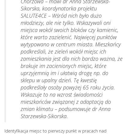
Chorzowa – mówi dr Anna Starzewska-
Sikorska, koordynatorka projektu
SALUTE4CE – Wśród nich było dużo
młodzieży, ale nie tylko. Wskazywali oni
miejsca wokół swoich bloków czy kamienic,
które warto zazielenić. Najwięcej punktów
wytypowano w centrum miasta. Mieszkańcy
podkreślali, że zieleń wokół miejsc ich
zamieszkania jest dla nich bardzo ważna, że
brakuje im zacienionych miejsc, które
uprzyjemnią im i ułatwią drogę np. do
sklepu w upalny dzień. Tę kwestię
podkreślały osoby powyżej 65 roku życia.
Wskazuje to na wzrost świadomości
mieszkańców związanej z adaptacją do
zmian klimatu – podsumowuje dr Anna
Starzewska-Sikorska.
Identyfikacja miejsc to pierwszy punkt w pracach nad