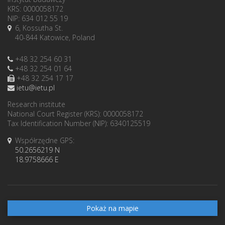
KRS: 0000058172
NIP: 634 012 55 19
6, Kossutha St.
40-844 Katowice, Poland
+48 32 254 60 31
+48 32 254 01 64
+48 32 254 17 17
ietu@ietu.pl
Research institute
National Court Register (KRS): 0000058172
Tax Identification Number (NIP): 6340125519
Współrzędne GPS:
50.2656219 N
18.9758666 E
Pokaż na mapie