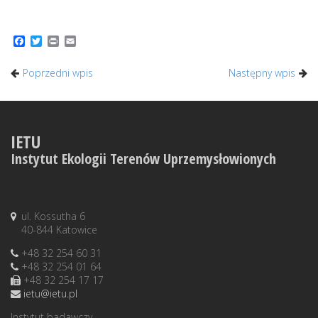
Facebook
Twitter
Print
Email
Poprzedni wpis
Następny wpis
IETU
Instytut Ekologii Terenów Uprzemysłowionych
ul. Kossutha 6
40-844 Katowice
+48 32 254 60 31
+48 32 254 01 64
+48 32 254 17 17
ietu@ietu.pl
Instytut badawczy