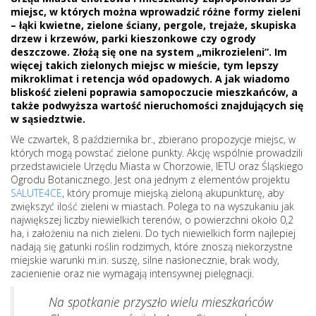
miejsc, w których można wprowadzić różne formy zieleni
– łąki kwietne, zielone ściany, pergole, trejaże, skupiska
drzew i krzewów, parki kieszonkowe czy ogrody
deszczowe. Złożą się one na system „mikrozieleni”. Im
więcej takich zielonych miejsc w mieście, tym lepszy
mikroklimat i retencja wód opadowych. A jak wiadomo
bliskość zieleni poprawia samopoczucie mieszkańców, a
także podwyższa wartość nieruchomości znajdujących się
w sąsiedztwie.
We czwartek, 8 października br., zbierano propozycje miejsc, w
których mogą powstać zielone punkty. Akcję wspólnie prowadzili
przedstawiciele Urzędu Miasta w Chorzowie, IETU oraz Śląskiego
Ogrodu Botanicznego. Jest ona jednym z elementów projektu
SALUTE4CE
, który promuje miejską zieloną akupunkturę, aby
zwiększyć ilość zieleni w miastach. Polega to na wyszukaniu jak
największej liczby niewielkich terenów, o powierzchni około 0,2
ha, i założeniu na nich zieleni. Do tych niewielkich form najlepiej
nadają się gatunki roślin rodzimych, które znoszą niekorzystne
miejskie warunki m.in. suszę, silne nasłonecznie, brak wody,
zacienienie oraz nie wymagają intensywnej pielęgnacji.
Na spotkanie przyszło wielu mieszkańców